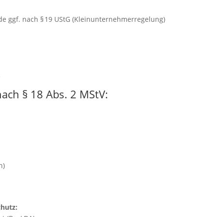
de ggf. nach § 19 UStG (Kleinunternehmerregelung)
e
nach § 18 Abs. 2 MStV:
n)
hutz: