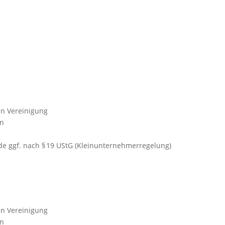
en Vereinigung
rn
de ggf. nach § 19 UStG (Kleinunternehmerregelung)
en Vereinigung
rn